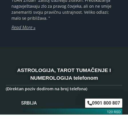
TUAN Zhuan “Zastoj izazivaju zlotvori. Predskazanja
nagovještavaju zlo za pravog čovjeka, ali on ne smije
zanemariti svoju pravičnu ustrajnost. Veliko odlazi;
malo se približava. ”
Read More »
ASTROLOGIJA, TAROT TUMAČENJE I
NUMEROLOGIJA telefonom
(Direktan poziv dodirom na broj telefona)
SRBIJA
0901 800 807
120 RSD
HRVATSKA
064 501 512