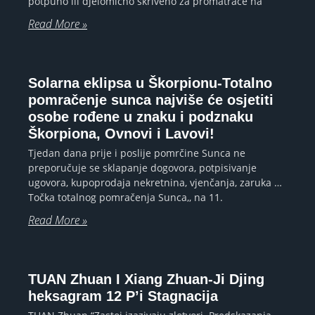
potpuno ili djelomično skriveno za promatrače na
Read More »
Solarna eklipsa u Škorpionu-Totalno
pomračenje sunca najviše će osjetiti
osobe rođene u znaku i podznaku
Škorpiona, Ovnovi i Lavovi!
Tjedan dana prije i poslije pomrčine Sunca ne
preporučuje se sklapanje dogovora, potpisivanje
ugovora, kupoprodaja nekretnina, vjenčanja, zaruka …
Točka totalnog pomračenja Sunca,, na 11.
Read More »
TUAN Zhuan I Xiang Zhuan-Ji Djing
heksagram 12 P’i Stagnacija