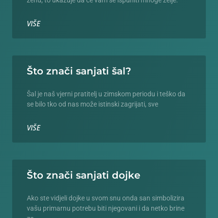
ženu, to ukazuje da će vam se ispuniti mnoge želje.
VIŠE
Što znači sanjati šal?
Šal je naš vjerni pratitelj u zimskom periodu i teško da
se bilo tko od nas može istinski zagrijati, sve
VIŠE
Što znači sanjati dojke
Ako ste vidjeli dojke u svom snu onda san simbolizira
vašu primarnu potrebu biti njegovani i da netko brine