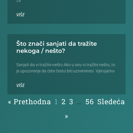
za
VIŠE
Što znači sanjati da tražite
nekoga / nešto?
Sanjati da vi tražite nešto Ako u snu vi tražite nešto, to
je upozorenje da ćete često biti uznemireni. Vjerojatno
VIŠE
« Prethodna
1
2
3
…
56
Sledeća
»