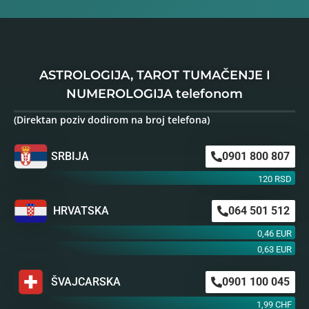
ASTROLOGIJA, TAROT TUMAČENJE I
NUMEROLOGIJA telefonom
(Direktan poziv dodirom na broj telefona)
SRBIJA
0901 800 807
120 RSD
HRVATSKA
064 501 512
0,46 EUR
0,63 EUR
ŠVAJCARSKA
0901 100 045
1,99 CHF