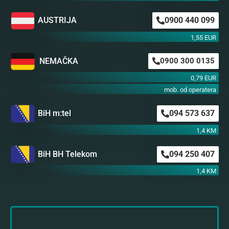
AUSTRIJA
0900 440 099
1,55 EUR
NEMAČKA
0900 300 0135
0,79 EUR
mob. od operatera
BiH m:tel
094 573 637
1,4 KM
BiH BH Telekom
094 250 407
1,4 KM