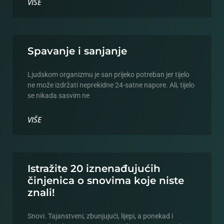
VIŠE
Spavanje i sanjanje
Ljudskom organizmu je san prijeko potreban jer tijelo
ne može izdržati neprekidne 24-satne napore. Ali, tijelo
se nikada sasvim ne
VIŠE
Istražite 20 iznenađujućih
činjenica o snovima koje niste
znali!
Snovi. Tajanstveni, zbunjujući, lijepi, a ponekad i