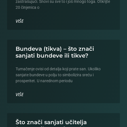
zastrašujući. Snovi su sve to i još mnogo toga. Otkrijte
20 činjenica o
VIŠE
Bundeva (tikva) – što znači
sanjati bundeve ili tikve?
Tumačenje ovisi od detalja koji prate san. Ukoliko
sanjate bundeve u polju to simbolizira sreću i
prosperitet. U narednom periodu
VIŠE
Što znači sanjati učitelja