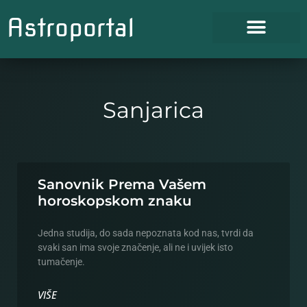
Astroportal
Sanjarica
Sanovnik Prema Vašem
horoskopskom znaku
Jedna studija, do sada nepoznata kod nas, tvrdi da
svaki san ima svoje značenje, ali ne i uvijek isto
tumačenje.
VIŠE