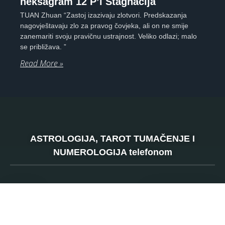
heksagram 12 P’i Stagnacija
TUAN Zhuan “Zastoj izazivaju zlotvori. Predskazanja
nagovještavaju zlo za pravog čovjeka, ali on ne smije
zanemariti svoju pravičnu ustrajnost. Veliko odlazi; malo
se približava. ”
Read More »
ASTROLOGIJA, TAROT TUMAČENJE I
NUMEROLOGIJA telefonom
SRBIJA
0901 800 807
120 RSD