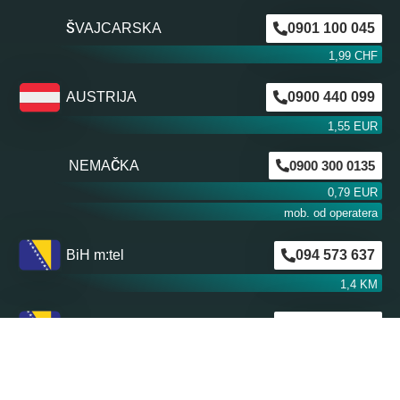
ŠVAJCARSKA
0901 100 045
1,99 CHF
AUSTRIJA
0900 440 099
1,55 EUR
NEMAČKA
0900 300 0135
0,79 EUR
mob. od operatera
BiH m:tel
094 573 637
1,4 KM
BiH BH Telekom
094 250 407
1,4 KM