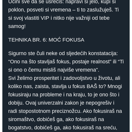
Učini sve da se usrećiš: napravi si jelo, kupi si
poklon, posveti si vremena – ti to zaslužuješ. Ti
si svoj vlastiti VIP i nitko nije važniji od tebe
samog!
TEHNIKA BR. 6: MOĆ FOKUSA
Sigurno ste čuli neke od sljedećih konstatacija:
“Ono na što stavljaš fokus, postaje realnost” ili “Ti
si ono o čemu misliš najviše vremena”.
Svi želimo prosperitet i zadovoljstvo u životu, ali
koliko nas, zaista, stavlja u fokus BAŠ to? Mnogi
fokusiraju na probleme i na kraju, to je ono što i
dobiju. Ovaj univerzalni zakon je nepogrešiv i
radi stopostotnom preciznožcu. Ako fokusiraš na
siromaštvo, dobićeš ga, ako fokusiraš na
bogatstvo, dobićeš ga, ako fokusiraš na sreću,