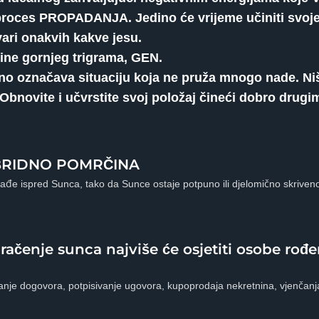
proces PROPADANJA. Jedino će vrijeme učiniti svoje.
vari onakvih kakve jesu.
ine gornjeg trigrama, GEN.
o označava situaciju koja ne pruža mnogo nade. Niš
 Obnovite i učvrstite svoj položaj čineći dobro drugim
HIBRIDNO POMRČINA
ađe ispred Sunca, tako da Sunce ostaje potpuno ili djelomično skrive
ačenje sunca najviše će osjetiti osobe rođe
panje dogovora, potpisivanje ugovora, kupoprodaja nekretnina, vjenčan