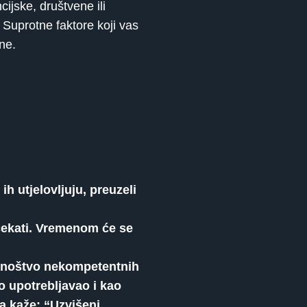
cijske, društvene ili
. Suprotne faktore koji vas
ne.
h utjelovljuju, preuzeli
 čekati. Vremenom će se
e mnoštvo nekompetentnih
o upotrebljavao i kao
ma kaže: “Uzvišeni