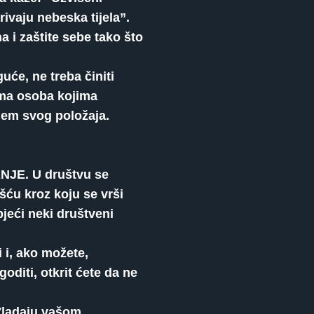
ivaju nebeska tijela”.
 i zaštite sebe tako što
uće, ne treba činiti
kama osoba kojima
jem svog položaja.
ANJE. U društvu se
šću kroz koju se vrši
bjeći neki društveni
 i, ako možete,
oditi, otkrit ćete da ne
 Vladaju vašom