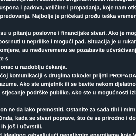
pona i padova, veličine i propadanja, koje nam otkr
redovanja. Najbolje je pričekati prođu teška vremena
u u pitanju poslovne i financijske stvari. Ako je mog
posrnuti u neprilike i mogući pad. Situacija je u ru
i promjene, au međuvremenu se pozabavite učvršćivan
te s
lonac u razdoblju čekanja.
jećoj komunikaciji s drugima također prijeti PROPAD
razume. Ako ste umjetnik ili se bavite nekom djelatno
za stjecanje podrške publike. Ako ste u mogućnosti iz
 ne da lako premostiti. Ostanite za sada tihi i mirni
nda, kada se stvari poprave, što će se prirodno i dog
 još i učvrstili.
 od idealnog zahvaljujući negativnim energijama koje