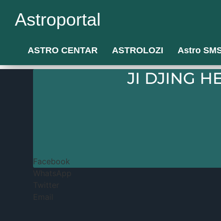
Idi
Astroportal
na
sadržaj
ASTRO CENTAR
ASTROLOZI
Astro SM
JI DJING 
Facebook
WhatsApp
Twitter
Email