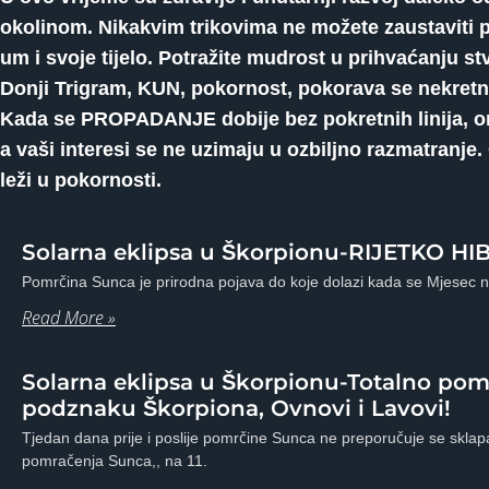
okolinom. Nikakvim trikovima ne možete zaustaviti 
um i svoje tijelo. Potražite mudrost u prihvaćanju st
Donji Trigram, KUN, pokornost, pokorava se nekretn
Kada se PROPADANJE dobije bez pokretnih linija, on
a vaši interesi se ne uzimaju u ozbiljno razmatranje.
leži u pokornosti.
Solarna eklipsa u Škorpionu-RIJETKO 
Pomrčina Sunca je prirodna pojava do koje dolazi kada se Mjesec n
Read More »
Solarna eklipsa u Škorpionu-Totalno pomr
podznaku Škorpiona, Ovnovi i Lavovi!
Tjedan dana prije i poslije pomrčine Sunca ne preporučuje se skla
pomračenja Sunca,, na 11.