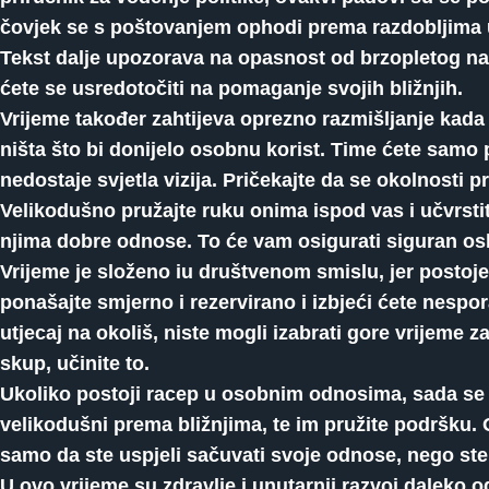
čovjek se s poštovanjem ophodi prema razdobljima us
Tekst dalje upozorava na opasnost od brzopletog nap
ćete se usredotočiti na pomaganje svojih bližnjih.
Vrijeme također zahtijeva oprezno razmišljanje kada s
ništa što bi donijelo osobnu korist. Time ćete samo 
nedostaje svjetla vizija. Pričekajte da se okolnost
Velikodušno pružajte ruku onima ispod vas i učvrsti
njima dobre odnose. To će vam osigurati siguran os
Vrijeme je složeno iu društvenom smislu, jer posto
ponašajte smjerno i rezervirano i izbjeći ćete nespo
utjecaj na okoliš, niste mogli izabrati gore vrijeme 
skup, učinite to.
Ukoliko postoji racep u osobnim odnosima, sada se on
velikodušni prema bližnjima, te im pružite podršku. O
samo da ste uspjeli sačuvati svoje odnose, nego ste ih
U ovo vrijeme su zdravlje i unutarnji razvoj daleko