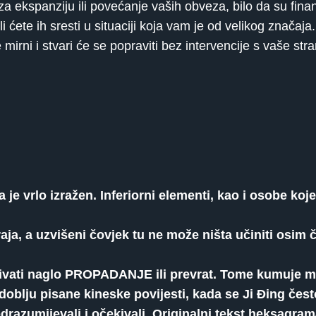
 za ekspanziju ili povećanje vaših obveza, bilo da su finan
 ćete ih sresti u situaciji koja vam je od velikog značaja
rni i stvari će se popraviti bez intervencije s vaše stra
rlo izražen. Inferiorni elementi, kao i osobe koje i
ja, a uzvišeni čovjek tu ne može ništa učiniti osim
čekivati ​​naglo PROPADANJE ili prevrat. Tome kumuj
oblju pisane kineske povijesti, kada se Ji Đing čest
odrazumijevali i očekivali. Originalni tekst heksagra