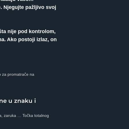
 Njegujte pažljivo svoj
ta nije pod kontrolom,
a. Ako postoji izlaz, on
no za promatrače na
ne u znaku i
ja, zaruka … Točka totalnog