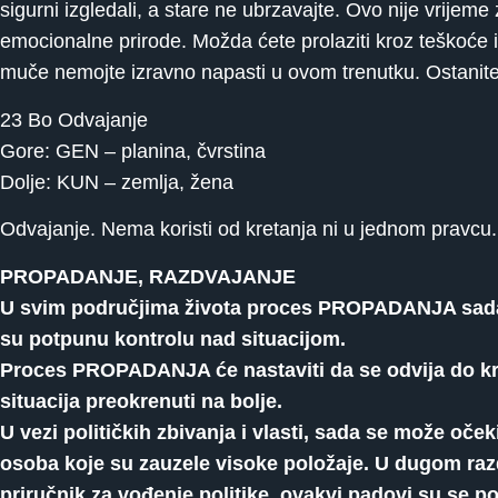
sigurni izgledali, a stare ne ubrzavajte. Ovo nije vrijeme
emocionalne prirode. Možda ćete prolaziti kroz teškoće ili
muče nemojte izravno napasti u ovom trenutku. Ostanite mi
23 Bo Odvajanje
Gore: GEN – planina, čvrstina
Dolje: KUN – zemlja, žena
Odvajanje. Nema koristi od kretanja ni u jednom pravcu.
PROPADANJE, RAZDVAJANJE
U svim područjima života proces PROPADANJA sada je v
su potpunu kontrolu nad situacijom.
Proces PROPADANJA će nastaviti da se odvija do kra
situacija preokrenuti na bolje.
U vezi političkih zbivanja i vlasti, sada se može o
osoba koje su zauzele visoke položaje. U dugom razd
priručnik za vođenje politike, ovakvi padovi su se p