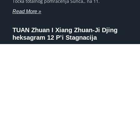
Točka totalnog pomračenja Sunca,, na 11.
Read More »
TUAN Zhuan I Xiang Zhuan-Ji Djing
heksagram 12 P’i Stagnacija
TUAN Zhuan “Zastoj izazivaju zlotvori. Predskazanja
nagovještavaju zlo za pravog čovjeka, ali on ne smije
zanemariti svoju pravičnu ustrajnost. Veliko odlazi;
malo se približava. ”
Read More »
ASTROLOGIJA, TAROT TUMAČENJE I
NUMEROLOGIJA telefonom