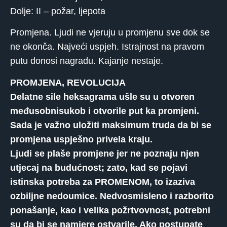
Dolje: II – požar, ljepota
Promjena. Ljudi ne vjeruju u promjenu sve dok se
ne okonča. Najveći uspjeh. Istrajnost na pravom
putu donosi nagradu. Kajanje nestaje.
PROMJENA, REVOLUCIJA
Delatne sile heksagrama ušle su u otvoren
međusobnisukob i otvorile put ka promjeni.
Sada je važno uložiti maksimum truda da bi se
promjena uspješno privela kraju.
Ljudi se plaše promjene jer ne poznaju njen
utjecaj na budućnost; zato, kad se pojavi
istinska potreba za PROMENOM, to izaziva
ozbiljne nedoumice. Nedvosmisleno i razborito
ponašanje, kao i velika požrtvovnost, potrebni
su da bi se namjere ostvarile. Ako postupate