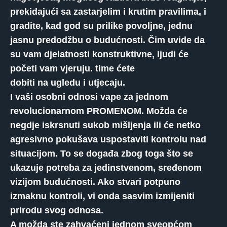
prekidajući sa zastarjelim i krutim pravilima, i
gradite, kad god su prilike povoljne, jednu
jasnu predodžbu o budućnosti. Čim uvide da
su vam djelatnosti konstruktivne, ljudi će
početi vam vjeruju. time ćete
dobiti na ugledu i utjecaju.
I vaši osobni odnosi vape za jednom
revolucionarnom PROMENOM. Možda će
negdje iskrsnuti sukob mišljenja ili će netko
agresivno pokušava uspostaviti kontrolu nad
situacijom. To se događa zbog toga što se
ukazuje potreba za jedinstvenom, sređenom
vizijom budućnosti. Ako stvari potpuno
izmaknu kontroli, vi onda sasvim izmijeniti
prirodu svog odnosa.
A možda ste zahvaćeni jednom sveopćom