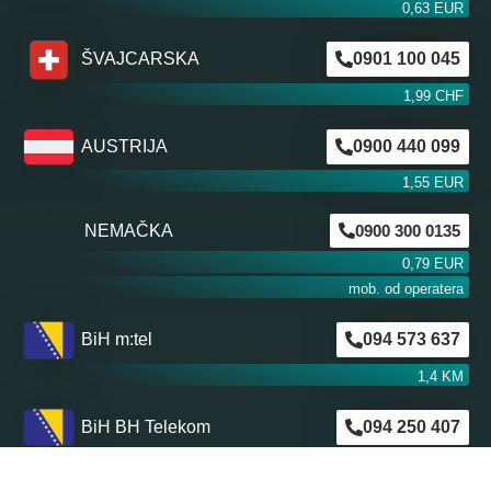
0,63 EUR
ŠVAJCARSKA
0901 100 045
1,99 CHF
AUSTRIJA
0900 440 099
1,55 EUR
NEMAČKA
0900 300 0135
0,79 EUR
mob. od operatera
BiH m:tel
094 573 637
1,4 KM
BiH BH Telekom
094 250 407
1,4 KM