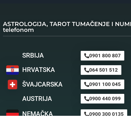
ASTROLOGIJA, TAROT TUMAČENJE I NU
telefonom
SRBIJA
0901 800 807
HRVATSKA
064 501 512
ŠVAJCARSKA
0901 100 045
AUSTRIJA
0900 440 099
NEMAČKA
0900 300 0135
BiH m:tel
094 573 637