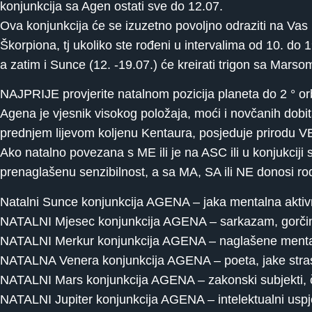
konjunkcija sa Agen ostati sve do 12.07.
Ova konjunkcija će se izuzetno povoljno odraziti na Vas
Škorpiona, tj ukoliko ste rođeni u intervalima od 10. do
a zatim i Sunce (12. -19.07.) će kreirati trigon sa Mars
NAJPRIJE provjerite natalnom pozicija planeta do 2 ° or
Agena je vjesnik visokog položaja, moći i novčanih dobi
prednjem lijevom koljenu Kentaura, posjeduje prirodu VE / 
Ako natalno povezana s ME ili je na ASC ili u konjukcij
prenaglašenu senzibilnost, a sa MA, SA ili NE donosi r
Natalni Sunce konjunkcija AGENA – jaka mentalna aktivno
NATALNI Mjesec konjunkcija AGENA – sarkazam, gorčina 
NATALNI Merkur konjunkcija AGENA – naglašene mentalne
NATALNA Venera konjunkcija AGENA – poeta, jake strasti
NATALNI Mars konjunkcija AGENA – zakonski subjekti, čast
NATALNI Jupiter konjunkcija AGENA – intelektualni uspjeh