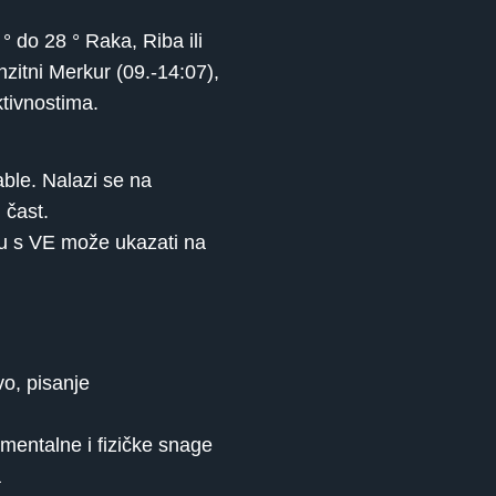
 do 28 ° Raka, Riba ili
nzitni Merkur (09.-14:07),
ktivnostima.
ble. Nalazi se na
 čast.
ktu s VE može ukazati na
o, pisanje
mentalne i fizičke snage
a