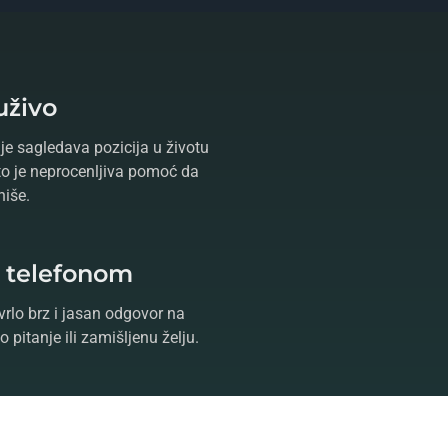
uživo
je sagledava pozicija u životu
što je neprocenljiva pomoć da
niše.
e telefonom
vrlo brz i jasan odgovor na
 pitanje ili zamišljenu želju.
te