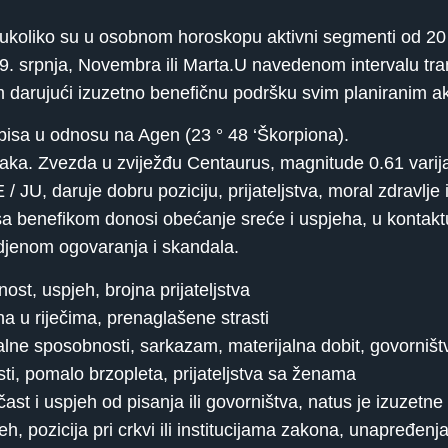
 ukoliko su u osobnom horoskopu aktivni segmenti od 20 °
 19. srpnja, Novembra ili Marta.U navedenom intervalu tra
om darujući izuzetno benefičnu podršku svim planiranim a
bisa u odnosu na Agen (23 ° 48 ‘Škorpiona).
taka. Zvezda u zviježđu Centaurus, magnitude 0.61 varija
JU, daruje dobru poziciju, prijateljstva, moral zdravlje i
i sa benefikom donosi obećanje sreće i uspjeha, u konta
odjenom ogovaranja i skandala.
st, uspjeh, brojna prijateljstva
u riječima, prenaglašene strasti
 sposobnosti, sarkazam, materijalna dobit, govorništv
, pomalo brzopleta, prijateljstva sa ženama
 i uspjeh od pisanja ili govorništva, natus je izuzetne 
, pozicija pri crkvi ili institucijama zakona, unapređenj