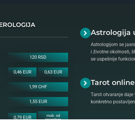
MEROLOGIJA
Astrologija 
Astrologijom se jasni
i životne okolnosti, 
120 RSD
se uspešnije funkcio
0,46 EUR
0,63 EUR
Tarot onlin
1,99 CHF
Tarot otvaranje daje 
konkretno postavljeno
1,55 EUR
mob. od
0,79 EUR
operatera
Natalne kar
1,4 KM