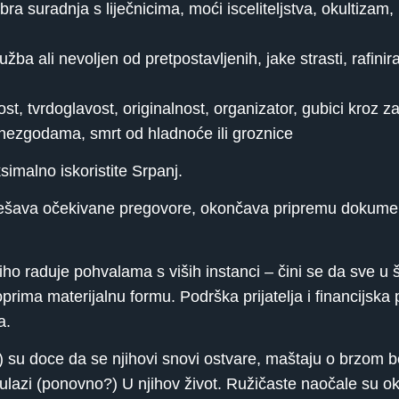
suradnja s liječnicima, moći isceliteljstva, okultizam, n
ali nevoljen od pretpostavljenih, jake strasti, rafiniran
 tvrdoglavost, originalnost, organizator, gubici kroz za
t nezgodama, smrt od hladnoće ili groznice
malno iskoristite Srpanj.
šava očekivane pregovore, okončava pripremu dokumentac
raduje pohvalama s viših instanci – čini se da sve u što
rima materijalnu formu. Podrška prijatelja i financijska
a.
 su doce da se njihovi snovi ostvare, maštaju o brzom b
lazi (ponovno?) U njihov život. Ružičaste naočale su ok, 