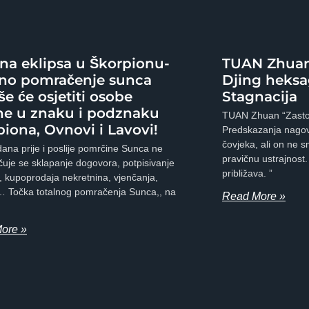
rna eklipsa u Škorpionu-
TUAN Zhuan 
lno pomračenje sunca
Djing heksa
še će osjetiti osobe
Stagnacija
ne u znaku i podznaku
TUAN Zhuan “Zastoj 
iona, Ovnovi i Lavovi!
Predskazanja nagov
čovjeka, ali on ne s
ana prije i poslije pomrčine Sunca ne
pravičnu ustrajnost.
uje se sklapanje dogovora, potpisivanje
približava. ”
 kupoprodaja nekretnina, vjenčanja,
… Točka totalnog pomračenja Sunca,, na
Read More »
ore »