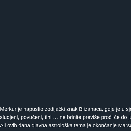
Merkur je napustio zodijački znak Blizanaca, gdje je u s
sludjeni, povučeni, tihi … ne brinite previše proći će do j
Ali ovih dana glavna astrološka tema je okončanje Marso