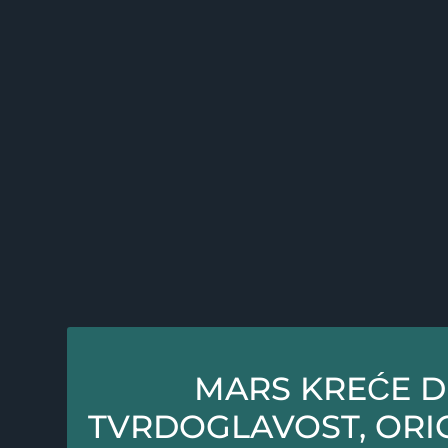
MARS KREĆE D
TVRDOGLAVOST, ORIG