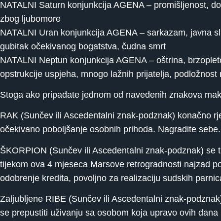
NATALNI Saturn konjunkcija AGENA – promišljenost, dobra 
zbog ljubomore
NATALNI Uran konjunkcija AGENA – sarkazam, javna služba 
gubitak očekivanog bogatstva, čudna smrt
NATALNI Neptun konjunkcija AGENA – oštrina, brzopletost,
opstrukcije uspjeha, mnogo lažnih prijatelja, podložnos
Stoga ako pripadate jednom od navedenih znakova maksi
RAK (Sunčev ili Ascedentalni znak-podznak) konačno rje
očekivano poboljšanje osobnih prihoda. Nagradite sebe.
ŠKORPION (Sunčev ili Ascedentalni znak-podznak) se tiho 
tijekom ova 4 mjeseca Marsove retrogradnosti najzad pop
odobrenje kredita, povoljno za realizaciju sudskih parnic
Zaljubljene RIBE (Sunčev ili Ascedentalni znak-podznak)
se prepustiti uživanju sa osobom koja upravo ovih dana u