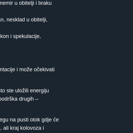
emir u obitelji i braku
, nesklad u obitelji,
kon i spekulacije,
ije i može očekivati ​​
 ste uložili energiju
 podrška drugih –
egu na pusti otok gdje će
ali kraj kolovoza i