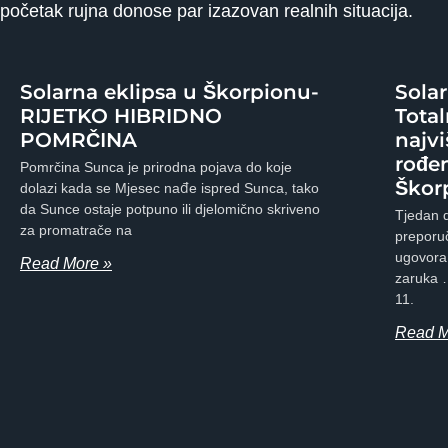
početak rujna donose par izazovan realnih situacija.
Solarna eklipsa u Škorpionu-
Sola
RIJETKO HIBRIDNO
Tota
POMRČINA
najvi
rođe
Pomrčina Sunca je prirodna pojava do koje
Škorp
dolazi kada se Mjesec nađe ispred Sunca, tako
da Sunce ostaje potpuno ili djelomično skriveno
Tjedan d
za promatrače na
preporuč
ugovora,
Read More »
zaruka 
11.
Read M