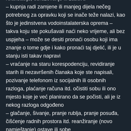
– kupnja radi zamjene ili manjeg dijela nečeg
potrebnog za opravku koji se inače teže nalazi, kao
što je jedinstvena vodoinstalaterska oprema –
takva koju ste pokušavali naći neko vrijeme, ali bez
uspjeha – može se desiti pronaći osobu koji ima
znanje o tome gdje i kako pronaći taj djelić, ili je u
stanju isti takav napravi
– vraćanje na staru korespodenciju, revidiranje
starih ili nezavršenih članaka koje ste napisali,
pozivanje telefonom iz socijalnih ili osobnih
razloga, plaćanje računa itd. očistiti sobu ili ono
mjesto koje je već planirano da se počisti, ali je iz
nekog razloga odgođeno
– glačanje, šivanje, pranje rublja, pranje posuđa,
čišćenje radnih prostora itd. reanžiranje (novo
namještanje) ostave ili sobe