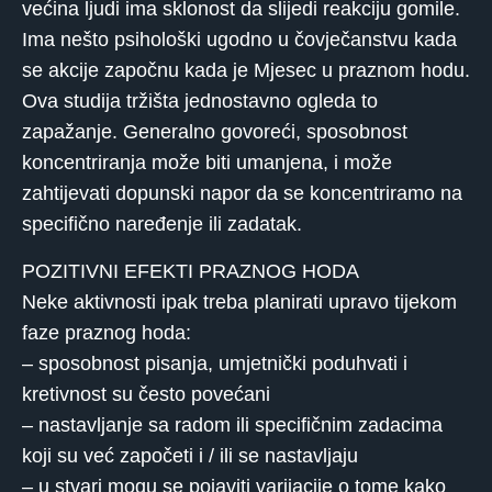
većina ljudi ima sklonost da slijedi reakciju gomile.
Ima nešto psihološki ugodno u čovječanstvu kada
se akcije započnu kada je Mjesec u praznom hodu.
Ova studija tržišta jednostavno ogleda to
zapažanje. Generalno govoreći, sposobnost
koncentriranja može biti umanjena, i može
zahtijevati dopunski napor da se koncentriramo na
specifično naređenje ili zadatak.
POZITIVNI EFEKTI PRAZNOG HODA
Neke aktivnosti ipak treba planirati upravo tijekom
faze praznog hoda:
– sposobnost pisanja, umjetnički poduhvati i
kretivnost su često povećani
– nastavljanje sa radom ili specifičnim zadacima
koji su već započeti i / ili se nastavljaju
– u stvari mogu se pojaviti varijacije o tome kako