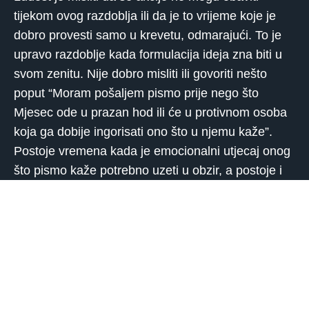
tijekom ovog razdoblja ili da je to vrijeme koje je
dobro provesti samo u krevetu, odmarajući. To je
upravo razdoblje kada formulacija ideja zna biti u
svom zenitu. Nije dobro misliti ili govoriti nešto
poput “Moram pošaljem pismo prije nego što
Mjesec ode u prazan hod ili će u protivnom osoba
koja ga dobije ingorisati ono što u njemu kaže”.
Postoje vremena kada je emocionalni utjecaj onog
što pismo kaže potrebno uzeti u obzir, a postoje i
vremena kada se slanje pisma tijekom prazan hod
razdoblja treba razmotriti. Ova ideja se jednako
primjenjuje i na sve druge normalne životne
aktivnost PH aspekta.
Postoji još jedno važno astrološko područje na koje
ova “prazna” zona utječe, a to su aspekti između
planeta. Formacija ovog dijela moje prazne teorije