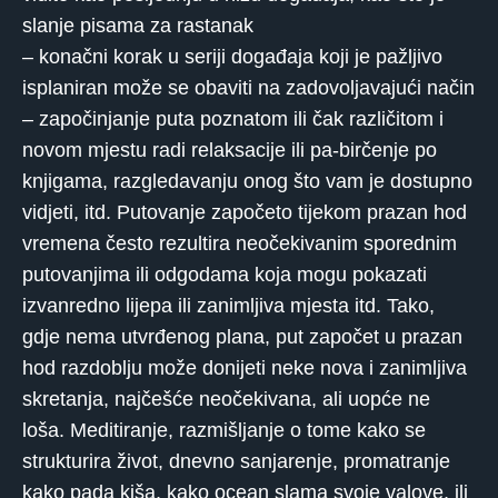
slanje pisama za rastanak
– konačni korak u seriji događaja koji je pažljivo
isplaniran može se obaviti na zadovoljavajući način
– započinjanje puta poznatom ili čak različitom i
novom mjestu radi relaksacije ili pa-birčenje po
knjigama, razgledavanju onog što vam je dostupno
vidjeti, itd. Putovanje započeto tijekom prazan hod
vremena često rezultira neočekivanim sporednim
putovanjima ili odgodama koja mogu pokazati
izvanredno lijepa ili zanimljiva mjesta itd. Tako,
gdje nema utvrđenog plana, put započet u prazan
hod razdoblju može donijeti neke nova i zanimljiva
skretanja, najčešće neočekivana, ali uopće ne
loša. Meditiranje, razmišljanje o tome kako se
strukturira život, dnevno sanjarenje, promatranje
kako pada kiša, kako ocean slama svoje valove, ili