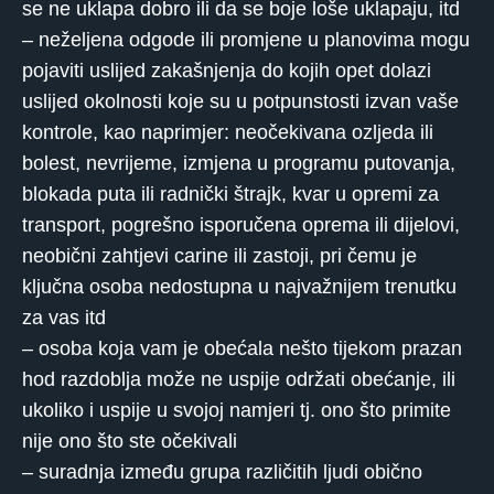
se ne uklapa dobro ili da se boje loše uklapaju, itd
– neželjena odgode ili promjene u planovima mogu
pojaviti uslijed zakašnjenja do kojih opet dolazi
uslijed okolnosti koje su u potpunstosti izvan vaše
kontrole, kao naprimjer: neočekivana ozljeda ili
bolest, nevrijeme, izmjena u programu putovanja,
blokada puta ili radnički štrajk, kvar u opremi za
transport, pogrešno isporučena oprema ili dijelovi,
neobični zahtjevi carine ili zastoji, pri čemu je
ključna osoba nedostupna u najvažnijem trenutku
za vas itd
– osoba koja vam je obećala nešto tijekom prazan
hod razdoblja može ne uspije održati obećanje, ili
ukoliko i uspije u svojoj namjeri tj. ono što primite
nije ono što ste očekivali
– suradnja između grupa različitih ljudi obično