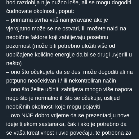
hod razdoblja nije nužno loše, ali se mogu dogoditi
čudnovate okolnosti, poput:
– primarna svrha vaš namjeravane akcije
vjerojatno može se ne ostvari, ili možete naići na
neobične faktore koji zahtijevaju posebnu
pozornost (može biti potrebno uložiti više od
uobičajene količine energije da bi se drugi uvjerili u
nešto)
– ono što očekujete da se desi može dogoditi ali na
potpuno neočekivan i / ili nekontroliran način
– ono što želite učiniti zahtijeva mnogo više napora
nego što je normalno ili što se očekuje, uslijed
neobičnih okolnosti koje mogu pojaviti
– ovo NIJE dobro vrijeme da se prezentaciju nove
ideje tijekom sastanaka, čak i ako je potrebno da
se vaša kreativnost i uvid povećaju, te potrebna za