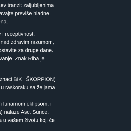
ev tranzit zaljubljenima
gavajte previše hladne
ena.
i receptivnost,
ju nad zdravim razumom,
 ostavite za druge dane.
ovanje. Znak Riba je
i znaci BIK i ŠKORPION)
e u raskoraku sa željama
 lunarnom eklipsom, i
a) nalaze Asc, Sunce,
a u vašem životu koji će