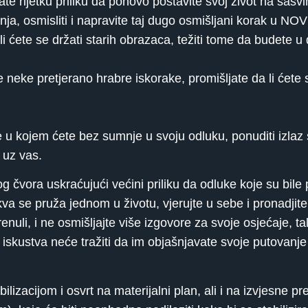
te rijetku priliku da ponovo postavite svoj život na sasv
ja, osmisliti i napravite taj dugo osmišljani korak u NO
ed ili ćete se držati starih obrazaca, težiti tome da budete
 neke pretjerano hrabre iskorake, promišljate da li ćete 
e u kojem ćete bez sumnje u svoju odluku, ponuditi izlaz
i uz vas.
g čvora uskraćujući većini priliku da odluke koje su bil
kva se pruža jednom u životu, vjerujte u sebe i pronadjit
nuli, i ne osmišljajte više izgovore za svoje osjećaje, tal
iskustva neće tražiti da im objašnjavate svoje putovanje
izacijom i osvrt na materijalni plan, ali i na izvjesne p