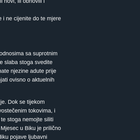
ovi, ili obnovili i
 i ne cijenite do te mjere
 odnosima sa suprotnim
je slaba stoga svedite
ate njezine adute prije
ati ovisno o aktuelnih
ije. Dok se tijekom
vostečenim tokovima, i
te stoga nemojte siliti
 Mjesec u Biku je prilično
diku pojave ljubavni