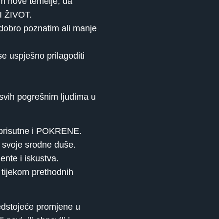
im nove temelje, da
VI ŽIVOT.
 u dobro poznatim ali manje
se uspješno prilagoditi
 svih pogrešnim ljudima u
e prisutne i POKRENE.
e svoje srodne duše.
ente i iskustva.
 tijekom prethodnih
redstojeće promjene u