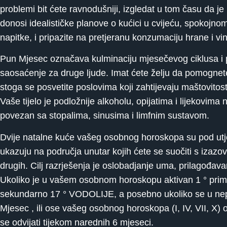
problemi bit ćete ravnodušniji, izgledat u tom času da j
donosi idealističke planove o kućici u cvijeću, spokojnom
napitke, i pripazite na pretjeranu konzumaciju hrane i vi
Pun Mjesec označava kulminaciju mjesečevog ciklusa i p
saosaćenje za druge ljude. Imat ćete želju da pomognet
stoga se posvetite poslovima koji zahtijevaju maštovitost 
Vaše tijelo je podložnije alkoholu, opijatima i lijekovima
povezan sa stopalima, sinusima i limfnim sustavom.
Dvije natalne kuće vašeg osobnog horoskopa su pod utj
ukazuju na područja unutar kojih ćete se suočiti s izazo
drugih. Cilj razrješenja je oslobadjanje uma, prilagođava
Ukoliko je u vašem osobnom horoskopu aktivan 1 ° prim
sekundarno 17 ° VODOLIJE, a posebno ukoliko se u nepos
Mjesec , ili ose vašeg osobnog horoskopa (I, IV, VII, X) 
se odvijati tijekom narednih 6 mjeseci.