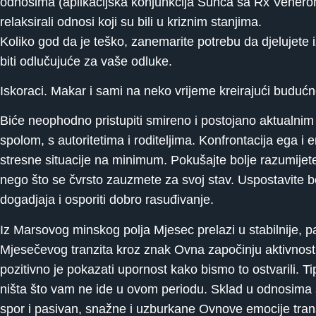
odnosima (aplikacijska konjunkcija Sunca sa Rx Venerom), k
relaksirali odnosi koji su bili u kriznim stanjima.
Koliko god da je teško, zanemarite potrebu da djelujete i
biti odlučujuće za vaše odluke.
Iskoraci. Makar i sami na neko vrijeme kreirajući budućnos
Biće neophodno pristupiti smireno i postojano aktualn
spolom, s autoritetima i roditeljima. Konfrontacija ega i 
stresne situacije na minimum. Pokušajte bolje razumijete
nego što se čvrsto zauzmete za svoj stav. Uspostavite b
dogadjaja i osporiti dobro rasuđivanje.
Iz Marsovog minskog polja Mjesec prelazi u stabilnije, p
Mjesečevog tranzita kroz znak Ovna započinju aktivnosti
pozitivno je pokazati upornost kako bismo to ostvarili. Ti
ništa što vam ne ide u ovom periodu. Sklad u odnosima s d
spor i pasivan, snažne i uzburkane Ovnove emocije transf