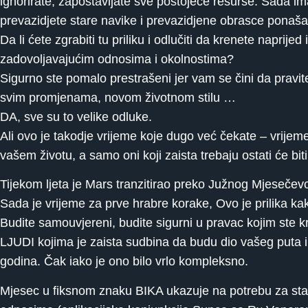
ignorirate, zapostavljate sve postojeće resurse. Sada ima
prevazidjete stare navike i prevazidjene obrasce ponašan
Da li ćete zgrabiti tu priliku i odlučiti da krenete naprij
zadovoljavajućim odnosima i okolnostima?
Sigurno ste pomalo prestrašeni jer vam se čini da pravite
svim promjenama, novom životnom stilu …
DA, sve su to velike odluke.
Ali ovo je takodje vrijeme koje dugo već čekate – vrijem
vašem životu, a samo oni koji zaista trebaju ostati će bit
Tijekom ljeta je Mars tranzitirao preko Južnog Mjesečevo
Sada je vrijeme za prve hrabre korake, Ovo je prilika ka
Budite samouvjereni, budite sigurni u pravac kojim ste kre
LJUDI kojima je zaista sudbina da budu dio vašeg puta i 
godina. Čak iako je ono bilo vrlo kompleksno.
Mjesec u fiksnom znaku BIKA ukazuje na potrebu za stabil