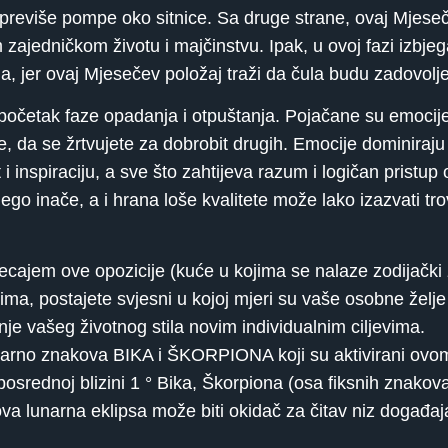
e previše pompe oko sitnice. Sa druge strane, ovaj Mjeseč
 zajedničkom životu i majčinstvu. Ipak, u ovoj fazi izbje
na, jer ovaj Mjesečev položaj traži da čula budu zadovolj
očetak faze opadanja i otpuštanja. Pojačane su emocije 
e, da se žrtvujete za dobrobit drugih. Emocije dominira
i inspiraciju, a sve što zahtijeva razum i logičan pristup
 nego inače, a i hrana loše kvalitete može lako izazvati tr
ecajem ove opozicije (kuće u kojima se nalaze zodijačk
vima, postajete svjesni u kojoj mjeri su vaše osobne želj
nje vašeg životnog stila novim individualnim ciljevima.
arno znakova BIKA i ŠKORPIONA koji su aktivirani ovom
rednoj blizini 1 ° Bika, Škorpiona (osa fiksnih znakov
ova lunarna eklipsa može biti okidač za čitav niz događaj