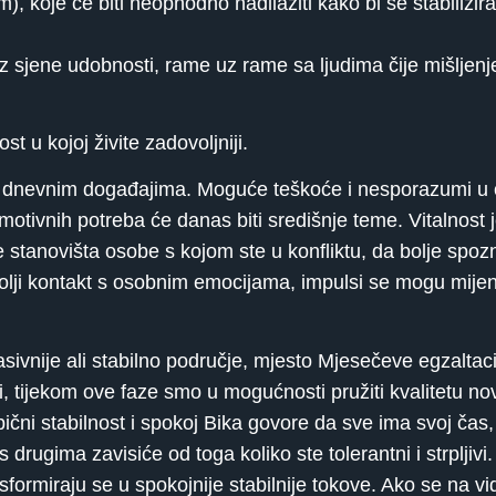
oje će biti neophodno nadilaziti kako bi se stabilizirali n
z sjene udobnosti, rame uz rame sa ljudima čije mišljenje
t u kojoj živite zadovoljniji.
im dnevnim događajima. Moguće teškoće i nesporazumi u
emotivnih potreba će danas biti središnje teme. Vitalnost 
 stanovišta osobe s kojom ste u konfliktu, da bolje spozn
olji kontakt s osobnim emocijama, impulsi se mogu mijenj
asivnije ali stabilno područje, mjesto Mjesečeve egzaltac
, tijekom ove faze smo u mogućnosti pružiti kvalitetu no
pični stabilnost i spokoj Bika govore da sve ima svoj čas, 
rugima zavisiće od toga koliko ste tolerantni i strpljivi.
ormiraju se u spokojnije stabilnije tokove. Ako se na vi