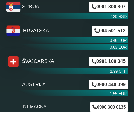
SRBIJA
0901 800 807
120 RSD
HRVATSKA
064 501 512
0,46 EUR
0,63 EUR
ŠVAJCARSKA
0901 100 045
1,99 CHF
AUSTRIJA
0900 440 099
1,55 EUR
NEMAČKA
0900 300 0135
0,79 EUR
mob. od operatera