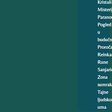
Kristali
Misteri
Parano
Pogled
u
budućn
Proroč
Reinkar
Rune
Sanjari
Zona
sumrak
Tajne
ljudsk
uma