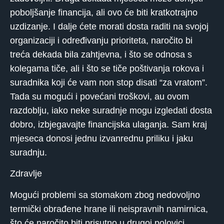
poboljšanje financija, ali ovo će biti kratkotrajno
uzdizanje. I dalje ćete morati dosta raditi na svojoj
organizaciji i određivanju prioriteta, naročito bi
treća dekada bila zahtjevna, i što se odnosa s
kolegama tiče, ali i što se tiče poštivanja rokova i
suradnika koji će vam non stop disati “za vratom”.
Tada su mogući i povećani troškovi, au ovom
razdoblju, iako neke suradnje mogu izgledati dosta
dobro, izbjegavajte financijska ulaganja. Sam kraj
mjeseca donosi jednu izvanrednu priliku i jaku
suradnju.
Zdravlje
Mogući problemi sa stomakom zbog nedovoljno
termički obrađene hrane ili neispravnih namirnica,
što će naročito biti prisutno u drugoj polovici