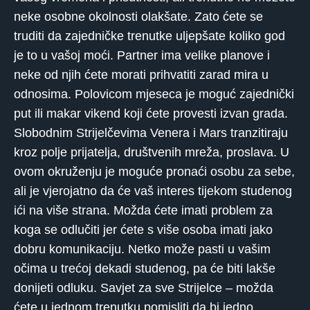
neke osobne okolnosti olakšate. Zato ćete se
truditi da zajedničke trenutke uljepšate koliko god
je to u vašoj moći. Partner ima velike planove i
neke od njih ćete morati prihvatiti zarad mira u
odnosima. Polovicom mjeseca je moguć zajednički
put ili makar vikend koji ćete provesti izvan grada.
Slobodnim Strijelčevima Venera i Mars tranzitiraju
kroz polje prijatelja, društvenih mreža, proslava. U
ovom okruženju je moguće pronaći osobu za sebe,
ali je vjerojatno da će vaš interes tijekom studenog
ići na više strana. Možda ćete imati problem za
koga se odlučiti jer ćete s više osoba imati jako
dobru komunikaciju. Netko može pasti u vašim
očima u trećoj dekadi studenog, pa će biti lakše
donijeti odluku. Savjet za sve Strijelce – možda
ćete u jednom trenutku pomisliti da bi jedno