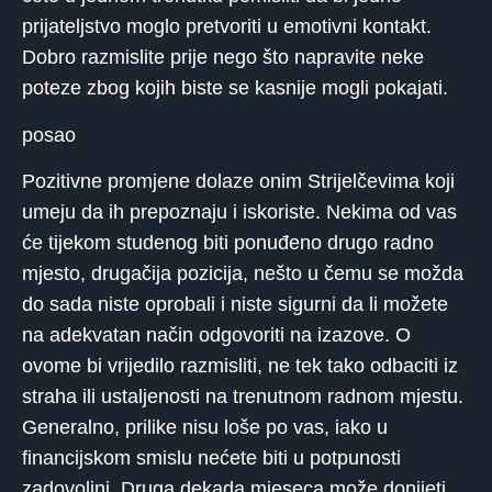
prijateljstvo moglo pretvoriti u emotivni kontakt.
Dobro razmislite prije nego što napravite neke
poteze zbog kojih biste se kasnije mogli pokajati.
posao
Pozitivne promjene dolaze onim Strijelčevima koji
umeju da ih prepoznaju i iskoriste. Nekima od vas
će tijekom studenog biti ponuđeno drugo radno
mjesto, drugačija pozicija, nešto u čemu se možda
do sada niste oprobali i niste sigurni da li možete
na adekvatan način odgovoriti na izazove. O
ovome bi vrijedilo razmisliti, ne tek tako odbaciti iz
straha ili ustaljenosti na trenutnom radnom mjestu.
Generalno, prilike nisu loše po vas, iako u
financijskom smislu nećete biti u potpunosti
zadovoljni. Druga dekada mjeseca može donijeti