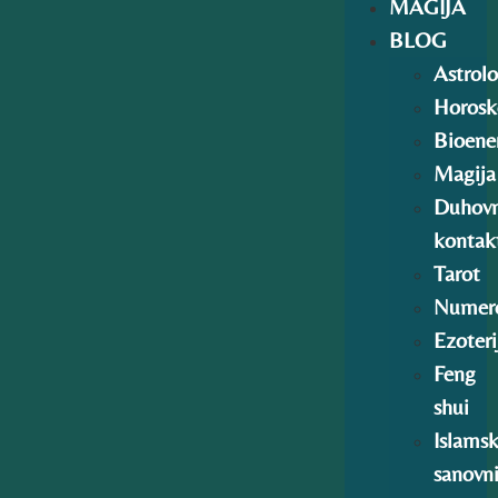
MAGIJA
BLOG
Astrolo
Horosk
Bioener
Magija
Duhovn
kontak
Tarot
Numero
Ezoteri
Feng
shui
Islamsk
sanovn