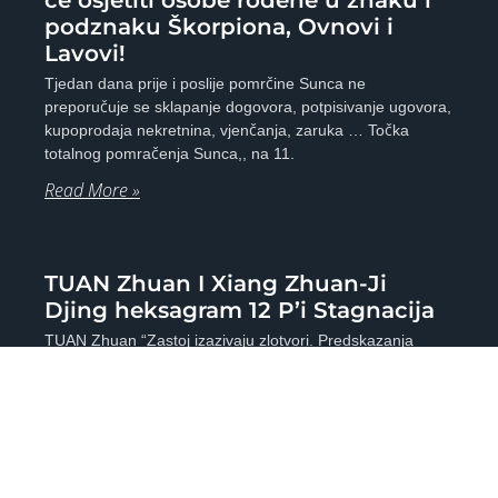
će osjetiti osobe rođene u znaku i
podznaku Škorpiona, Ovnovi i
Lavovi!
Tjedan dana prije i poslije pomrčine Sunca ne
preporučuje se sklapanje dogovora, potpisivanje ugovora,
kupoprodaja nekretnina, vjenčanja, zaruka … Točka
totalnog pomračenja Sunca,, na 11.
Read More »
TUAN Zhuan I Xiang Zhuan-Ji
Djing heksagram 12 P’i Stagnacija
TUAN Zhuan “Zastoj izazivaju zlotvori. Predskazanja
nagovještavaju zlo za pravog čovjeka, ali on ne smije
zanemariti svoju pravičnu ustrajnost. Veliko odlazi; malo
se približava. ”
Read More »