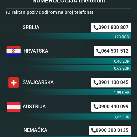
NUMEROLOGIJA telefonom
(Direktan poziv dodirom na broj telefona)
SRBIJA
0901 800 807
120 RSD
HRVATSKA
064 501 512
0,46 EUR
0,63 EUR
ŠVAJCARSKA
0901 100 045
1,99 CHF
AUSTRIJA
0900 440 099
1,55 EUR
NEMAČKA
0900 300 0135