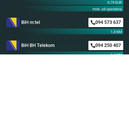
0,79 EUR
mob. od operatera
BiH m:tel
094 573 637
1,4 KM
BiH BH Telekom
094 250 407
1,4 KM
Astro SMS
Nikada nije kasno da preuzmete stvar u svoje ruke i
obratite se našem stručnom i profesionalnom astro timu
za svoju ličnu astro prognozu!
Kliknite ovde