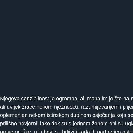
Njegova senzibilnost je ogromna, ali mana im je što na n
ali uvijek zrače nekom nježnošću, razumijevanjem i pli
oplemenjen nekom istinskom dubinom osjećanja koja se samo
prilično nevjerni, iako dok su s jednom ženom oni su ugl
prave greške, u ljubavi su brljivi i kada ih partnerica 