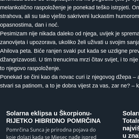
melankolično raspoloženje je ponekad teško istrpjeti. On
strahova, ali su tako vješto sakriveni luckastim humor
opasnostima, dan i noć.
Pesimizam nije nikada daleko od njega, uvijek je spreman u
zanovijeta i upozorava, ukoliko želi uživati ​​u svojim s
Ahilova peta. Biće ranjen svaki put kada se uzdigne prev
džangrizavosti. U tim trenucima mrzi čitav svijet, i to ni
to njegovo raspoloženje.
Ponekad se čini kao da novac curi iz njegovog džepa – ali t
stvari sa patinom, a to je dobra vijest za vas, zar ne?
Solarna eklipsa u Škorpionu-
Solar
RIJETKO HIBRIDNO POMRČINA
Total
najvi
Pomrčina Sunca je prirodna pojava do
u zna
koje dolazi kada se Mjesec nađe ispred