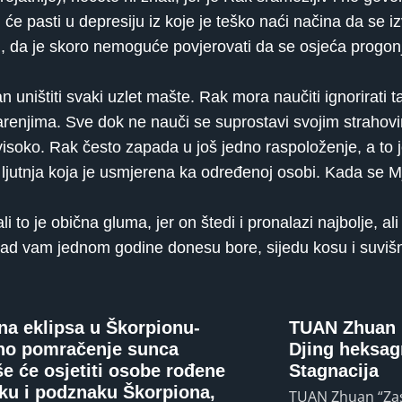
 će pasti u depresiju iz koje je teško naći načina da se
om, da je skoro nemoguće povjerovati da se osjeća prog
ništiti svaki uzlet mašte. Rak mora naučiti ignorirati taj
anjarenjima. Sve dok ne nauči se suprostavi svojim strahov
isoko. Rak često zapada u još jedno raspoloženje, a to j
je ljutnja koja je usmjerena ka određenoj osobi. Kada se M
o je obična gluma, jer on štedi i pronalazi najbolje, ali na
 – kad vam jednom godine donesu bore, sijedu kosu i suvi
na eklipsa u Škorpionu-
TUAN Zhuan I
no pomračenje sunca
Djing heksag
še će osjetiti osobe rođene
Stagnacija
ku i podznaku Škorpiona,
TUAN Zhuan “Zast