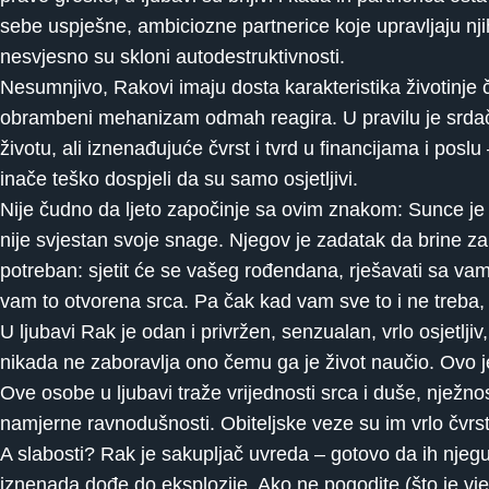
sebe uspješne, ambiciozne partnerice koje upravljaju nj
nesvjesno su skloni autodestruktivnosti.
Nesumnjivo, Rakovi imaju dosta karakteristika životinje 
obrambeni mehanizam odmah reagira. U pravilu je srdačan, 
životu, ali iznenađujuće čvrst i tvrd u financijama i poslu
inače teško dospjeli da su samo osjetljivi.
Nije čudno da ljeto započinje sa ovim znakom: Sunce je t
nije svjestan svoje snage. Njegov je zadatak da brine za d
potreban: sjetit će se vašeg rođendana, rješavati sa vam
vam to otvorena srca. Pa čak kad vam sve to i ne treba, a
U ljubavi Rak je odan i privržen, senzualan, vrlo osjetlj
nikada ne zaboravlja ono čemu ga je život naučio. Ovo je
Ove osobe u ljubavi traže vrijednosti srca i duše, nježnos
namjerne ravnodušnosti. Obiteljske veze su im vrlo čvrst
A slabosti? Rak je sakupljač uvreda – gotovo da ih njeguj
iznenada dođe do eksplozije. Ako ne pogodite (što je vjer