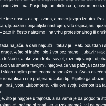
ihovim životima. Posjeduju umetičku crtu, povremeno izr
čije ime nose – oklop izvana, a meko jezgro iznutra. Poku
ljubazan i prijateljski nastrojen, vrlo osjećajan, nježan
 – zato ih često nalazimo i na vrhu profesionalnog ili druš
ada najjače, a dani najduži – takav je i Rak, pouzdan i 
ruge. A što bi inače i bio život bez hrane i ljubavi? Rak j
a teškoće, a ako vam treba savjet, razumijevanje, utjeha 
ko vas smatra “svojim”, njegova će vas pažnja i zaštita i 
iv, i sklon naglim promjenama raspoloženja. Svoja osjećanj
 romantičan i ne pretjerano čulan tip. Rijetko ga obuzima
t i pažljivost. Ljubomorne, kriju ovu svoju sklonost iza f
e.
e, što je najgore u tajnosti, a na vama je da pogodite što
ojatnije), nećete ni znati, jer je Rak sramežljiv i ne go