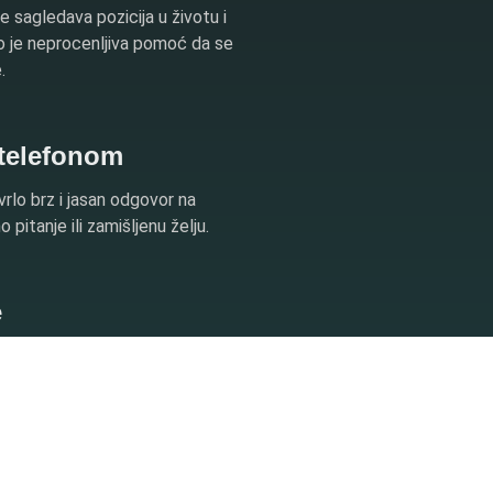
e sagledava pozicija u životu i
to je neprocenljiva pomoć da se
.
 telefonom
vrlo brz i jasan odgovor na
pitanje ili zamišljenu želju.
e
az neba i rasporeda planeta i
šeg rođenja.
a