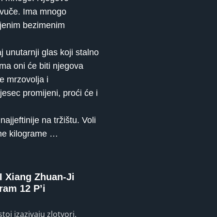
 izvuče. Ima mnogo
onjenim bezimenim
 unutarnji glas koji stalno
ima oni će biti njegova
e mrzovolja i
jesec promijeni, proći će i
jjeftinije na tržištu. Voli
šne kilograme …
 Xiang Zhuan-Ji
ram 12 P’i
oj izazivaju zlotvori.