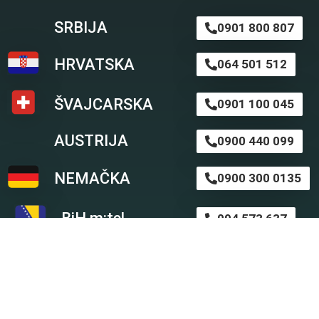
SRBIJA
0901 800 807
HRVATSKA
064 501 512
ŠVAJCARSKA
0901 100 045
AUSTRIJA
0900 440 099
NEMAČKA
0900 300 0135
BiH m:tel
094 573 637
BiH BH Telekom
094 250 407