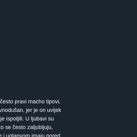
često pravi macho tipovi,
nodušan, jer je on uvijek
ispoljili. U ljubavi su
o se često zaljubljuju,
ne i uglanvom imaju pored