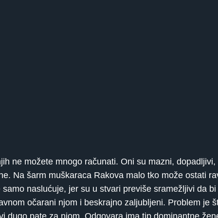
jih ne možete mnogo računati. Oni su mazni, dopadljivi, 
jene. Na šarm muškaraca Rakova malo tko može ostati rav
 naslućuje, jer su u stvari previše sramežljivi da bi je 
avnom očarani njom i beskrajno zaljubljeni. Problem je št
ostavi dugo pate za njom. Odgovara ima tip dominantne že