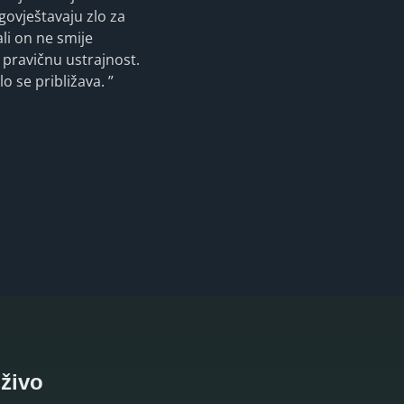
ovještavaju zlo za
li on ne smije
 pravičnu ustrajnost.
o se približava. ”
uživo