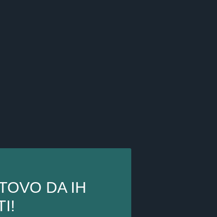
TOVO DA IH
I!