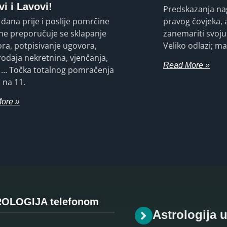
i i Lavovi!
Predskazanja nag
dana prije i poslije pomrčine
pravog čovjeka, a
ne preporučuje se sklapanje
zanemariti svoju
ra, potpisivanje ugovora,
Veliko odlazi; mal
odaja nekretnina, vjenčanja,
Read More »
 … Točka totalnog pomračenja
 na 11.
ore »
OLOGIJA telefonom
Astrologija 