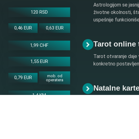
Astrologijom se jasnij
120 RSD
životne okolnosti, š
uspešnije funkcioniše
0,46 EUR
0,63 EUR
Tarot online
1,99 CHF
Tarot otvaranje daje 
1,55 EUR
konkretno postavljeno 
mob. od
0,79 EUR
operatera
Natalne kart
1,4 KM
Natalna karta je prik
zvezda u trenutku na
1,4 KM
Numerologij