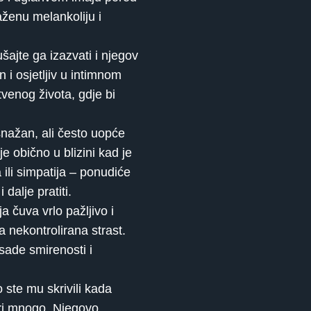
aženu melankoliju i
šajte ga izazvati i njegov
 i osjetljiv u intimnom
tvenog života, gdje bi
snažan, ali često uopće
e obično u blizini kad je
ili simpatija – ponudiće
dalje pratiti.
a čuva vrlo pažljivo i
 nekontrolirana strast.
asade smirenosti i
 ste mu skrivili kada
vori mnogo. Njegovo