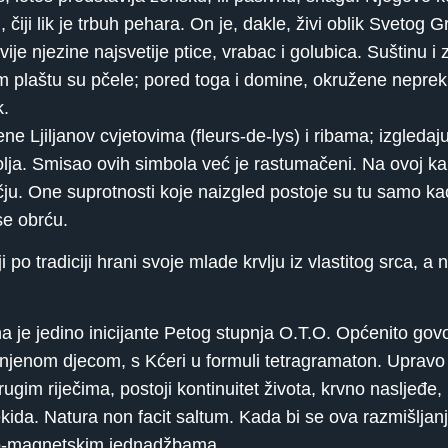
, čiji lik je trbuh pehara. On je, dakle, živi oblik Svet
ije njezine najsvetije ptice, vrabac i golubica. Suštinu i
om plaštu su pčele; pored toga i domine, okružene nepreki
k.
zene Ljiljanov cvjetovima (fleurs-de-lys) i ribama; izgled
lja. Smisao ovih simbola već je rastumačeni. Na ovoj kart
ečju. One suprotnosti koje naizgled postoje su tu samo k
se obrću.
 po tradiciji hrani svoje mlade krvlju iz vlastitog srca, a 
a je jedino inicijante Petog stupnja O.T.O. Općenito go
njenom djecom, s Kćeri u formuli tetragramaton. Upravo z
ugim riječima, postoji kontinuitet života, krvno nasljeđe,
ida. Natura non facit saltum. Kada bi se ova razmišljan
ktro-magnetskim jednadžbama.