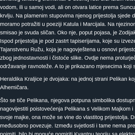
vodom, ili u samoj vodi, ali on otvara latice prema Suncu
krvlju. Na plamenim stupovima njenog prijestolja sjede dv
moramo potražiti u poeziji Katula i Marcijala. Na njezin
smisao je svuda sličan. Oko nje, poput pojasa, je Zodija
Ispod prijestolja je pod zastrt tapiserijama, koje su izve
Tajanstvenu Ružu, koja je nagovještena u osnovi prijesto
zbog jednostavnosti i čistoće slike. Ovdje nema proturj
održavanje ravnoteže. A to je prikazano mjesecima koji 
Heraldika Kraljice je dvojaka: na jednoj strani Pelikan koji
Alhemičara.
Što se tiče Pelikana, njegova potpuna simbolika dostupn
nagovijestiti poistovećenja Pelikana s Velikom Majkom i 
svoje majke, ona može se vine do vlastitog prijestolja. Dr
međusobno povezuje. Između svjetlosti i tame nema prek
pojmiti, bilo bi moguće pomiriti Kvantnu teoriju sa ele