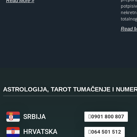
Read More »
potpisi
nekretn
totalno
Read M
ASTROLOGIJA, TAROT TUMAČENJE I NUMER
SRBIJA
0901 800 807
HRVATSKA
064 501 512