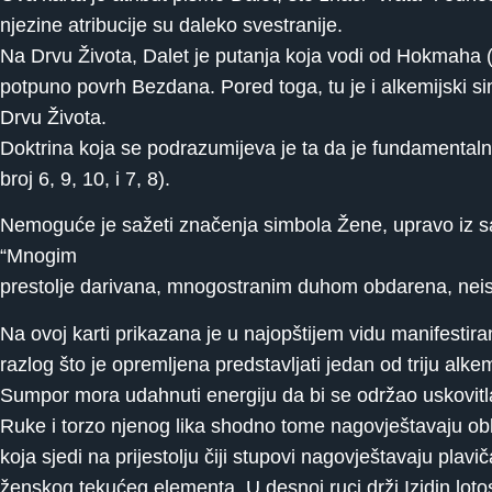
njezine atribucije su daleko svestranije.
Na Drvu Života, Dalet je putanja koja vodi od Hokmaha (
potpuno povrh Bezdana. Pored toga, tu je i alkemijski si
Drvu Života.
Doktrina koja se podrazumijeva je ta da je fundamentalna
broj 6, 9, 10, i 7, 8).
Nemoguće je sažeti značenja simbola Žene, upravo iz sa
“Mnogim
prestolje darivana, mnogostranim duhom obdarena, neis
Na ovoj karti prikazana je u najopštijem vidu manifestiran
razlog što je opremljena predstavljati jedan od triju alkem
Sumpor mora udahnuti energiju da bi se održao uskovitl
Ruke i torzo njenog lika shodno tome nagovještavaju ob
koja sjedi na prijestolju čiji stupovi nagovještavaju plavi
ženskog tekućeg elementa. U desnoj ruci drži Izidin lotos