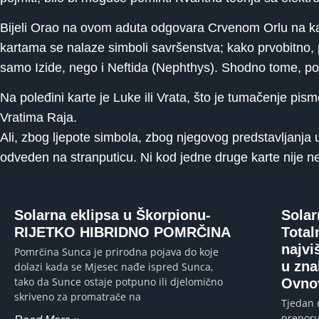
Bijeli Orao na ovom aduta odgovara Crvenom Orlu na kart
kartama se nalaze simboli savršenstva; kako prvobitno, 
samo Izide, nego i Neftida (Nephthys). Shodno tome, pojed
Na poleđini karte je Luke ili Vrata, što je tumačenje pi
Vratima Raja.
Ali, zbog ljepote simbola, zbog njegovog predstavljanja 
odveden na stranputicu. Ni kod jedne druge karte nije neop
Solarna eklipsa u Škorpionu-
Solar
RIJETKO HIBRIDNO POMRČINA
Total
najvi
Pomrčina Sunca je prirodna pojava do koje
u zna
dolazi kada se Mjesec nađe ispred Sunca,
tako da Sunce ostaje potpuno ili djelomično
Ovnov
skriveno za promatrače na
Tjedan 
preporu