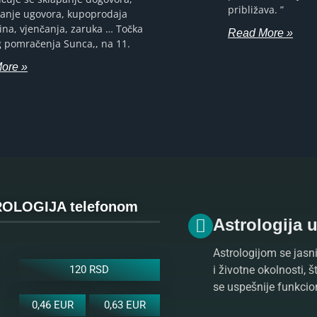
približava. ”
vanje ugovora, kupoprodaja
ina, vjenčanja, zaruka … Točka
Read More »
g pomračenja Sunca,, na 11.
ore »
OLOGIJA telefonom
Astrologija 
Astrologijom se jasni
i životne okolnosti, 
120 RSD
se uspešnije funkcio
0,46 EUR
0,63 EUR