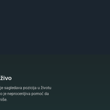
uživo
je sagledava pozicija u životu
što je neprocenljiva pomoć da
niše.