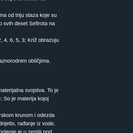
a od triju staza koje su
o svih deset Sefirota na
4, 6, 5, 3; Križ obrazuju
aznorodnim obličjima.
aterijalna svojstva. To je
; So je materija kojoj
carskom krunom i odezda
rijetlo, rađanje iz vode,
rijenje je u zemlji pod