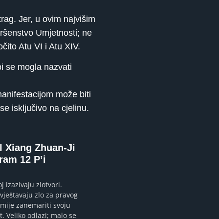
ag. Jer, u ovim najvišim
vršenstvo Umjetnosti; ne
čito Atu VI i Atu XIV.
bi se mogla nazvati
manifestacijom može biti
e isključivo na cjelinu.
 Xiang Zhuan-Ji
ram 12 P’i
 izazivaju zlotvori.
ještavaju zlo za pravog
smije zanemariti svoju
. Veliko odlazi; malo se