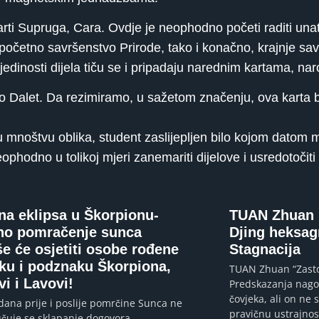
i Supruga, Cara. Ovdje je neophodno početi raditi unatr
početno savršenstvo Prirode, tako i konačno, krajnje sa
inosti dijela tiču ​​se i pripadaju narednim kartama, naro
smo Dalet. Da rezimiramo, u sažetom značenju, ova karta 
u mnoštvu oblika, student zaslijepljen bilo kojom datom 
hodno u tolikoj mjeri zanemariti dijelove i usredotočiti s
na eklipsa u Škorpionu-
TUAN Zhuan I
no pomračenje sunca
Djing heksag
še će osjetiti osobe rođene
Stagnacija
ku i podznaku Škorpiona,
TUAN Zhuan “Zastoj
i i Lavovi!
Predskazanja nagov
čovjeka, ali on ne 
dana prije i poslije pomrčine Sunca ne
pravičnu ustrajnost
čuje se sklapanje dogovora,