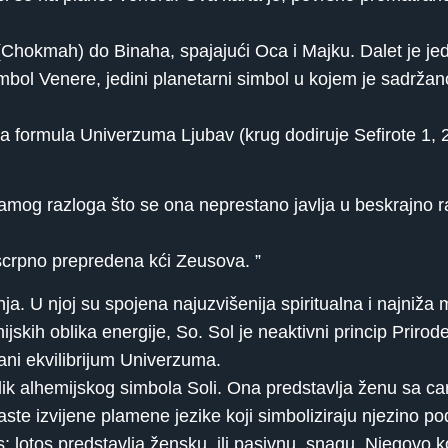
Chokmah) do Binaha, spajajući Oca i Majku. Dalet je jedn
mbol Venere, jedini planetarni simbol u kojem je sadržan
 formula Univerzuma Ljubav (krug dodiruje Sefirote 1, 2, 
mog razloga što se ona neprestano javlja u beskrajno r
crpno prepredena kći Zeusova. ”
ja. U njoj su spojena najuzvišenija spiritualna i najniža m
ijskih oblika energije, So. Sol je neaktivni princip Prirode
ani ekvilibrijum Univerzuma.
lik alhemijskog simbola Soli. Ona predstavlja ženu sa 
časte izvijene plamene jezike koji simboliziraju njezino pod
; lotos predstavlja žensku, ili pasivnu, snagu. Njegovo ko