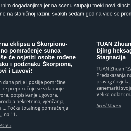
urnim događanjima jer na scenu stupaju “neki novi klinci”
e na staničnoj razini, svakih sedam godina vide se prom
rna eklipsa u Škorpionu-
TUAN Zhuan 
lno pomračenje sunca
Djing heksa
iše će osjetiti osobe rođene
Stagnacija
aku i podznaku Škorpiona,
TUAN Zhuan “Zas
vi i Lavovi!
Predskazanja na
pravog čovjeka,
 dana prije i poslije pomrčine
zanemariti svoj
 ne preporučuje se sklapanje
Veliko odlazi; m
ora, potpisivanje ugovora,
rodaja nekretnina, vjenčanja,
Read More »
a … Točka totalnog pomračenja
, na 11.
More »