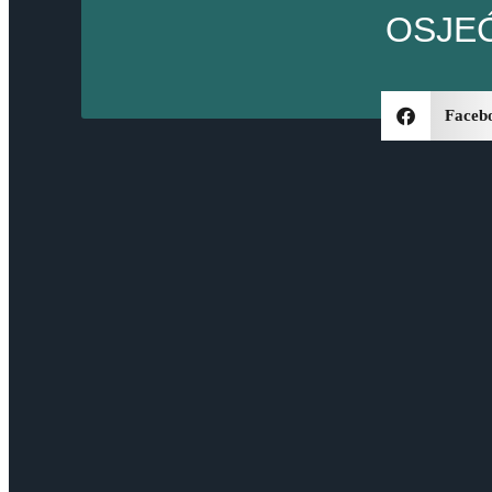
OSJEĆ
Faceb