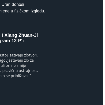
. Uran donosi
jene u fizičkom izgledu.
I Xiang Zhuan-Ji
gram 12 P’i
toj izazivaju zlotvori.
govještavaju zlo za
 ali on ne smije
u pravičnu ustrajnost.
alo se približava. ”