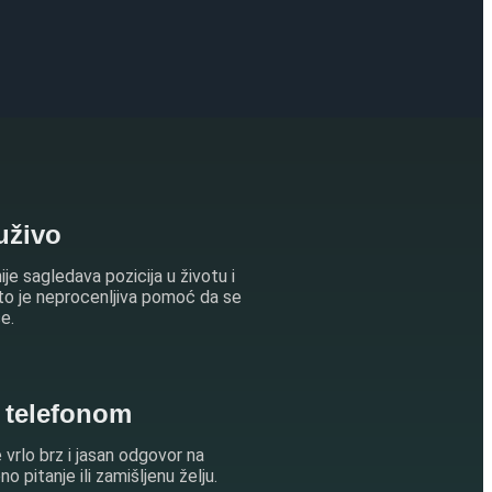
uživo
ije sagledava pozicija u životu i
što je neprocenljiva pomoć da se
e.
e telefonom
 vrlo brz i jasan odgovor na
 pitanje ili zamišljenu želju.