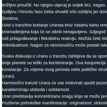
brižljivo proučiti. No njegov utjecaj je uvijek brz, naga
ćudljivu i hirovitu fazu treba shvatiti vrlo ozbiljno je
životima.
Uvid u tranzitno kretanje Uranaa kroz natalnu kartu o
iznenađenjima koja će se otkriti nenajavljeno. Gdjegod 
vaš prilagođavanje i fleksibilnu reakciju. Možda ćete isk
individualnost. Nagon za neovisnošću može postati tako
Svaka diskusija o Uranu u tranzitu zahtijeva da se spom
dvije planete su teški za kombiniranje. Ova konjunkcija 
konotacije. Za vrijeme ovog perioda neke političke struk
(Uran).
Harmonični tranziti Urana će vas motivirati uputiti pozor
karakteriziraju sloboda i solidarnost.
Uran predstavlja koncentriranu snagu koja se može javit
Pozitivne psihološke manifestacije: originalnost, slobodol