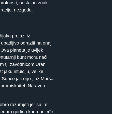
rotnosti, nestalan znak.
eracije, nezgode.
jaka prelazi iz
 upadljivo odraziti na onaj
 Ova planeta je uvijek
Unutarnji bunt mora naći
kom tj. zavodnicom.Uran
 jaku intuiciju, velike
uz Sunce jak ego , uz Marsa
i promiskuitet. Naravno
obro razumjeti jer su im
h sedam godina kada prijeđe