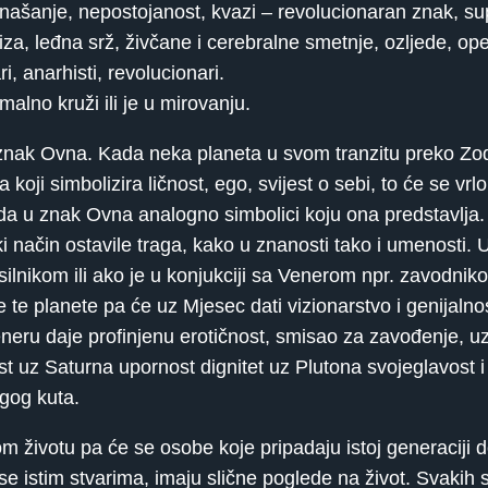
ašanje, nepostojanost, kvazi – revolucionaran znak, sup
fiza, leđna srž, živčane i cerebralne smetnje, ozljede, op
i, anarhisti, revolucionari.
malno kruži ili je u mirovanju.
znak Ovna. Kada neka planeta u svom tranzitu preko Zodi
ji simbolizira ličnost, ego, svijest o sebi, to će se vrlo
ada u znak Ovna analogno simbolici koju ona predstavlja.
način ostavile traga, kako u znanosti tako i umenosti. 
asilnikom ili ako je u konjukciji sa Venerom npr. zavodni
 te planete pa će uz Mjesec dati vizionarstvo i genijalnost
 Veneru daje profinjenu erotičnost, smisao za zavođenje, 
nost uz Saturna upornost dignitet uz Plutona svojeglavost 
ugog kuta.
m životu pa će se osobe koje pripadaju istoj generaciji d
u se istim stvarima, imaju slične poglede na život. Svaki