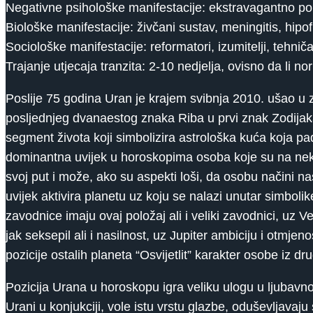
Negativne psihološke manifestacije: ekstravagantno pon
Biološke manifestacije: živčani sustav, meningitis, hipo
Sociološke manifestacije: reformatori, izumitelji, tehničar
Trajanje utjecaja tranzita: 2-10 nedjelja, ovisno da li nor
Poslije 75 godina Uran je krajem svibnja 2010. ušao u 
posljednjeg dvanaestog znaka Riba u prvi znak Zodijaka ko
segment života koji simbolizira astrološka kuća koja p
dominantna uvijek u horoskopima osoba koje su na neki 
svoj put i može, ako su aspekti loši, da osobu načini n
uvijek aktivira planetu uz koju se nalazi unutar simbolike
zavodnice imaju ovaj položaj ali i veliki zavodnici, uz
jak seksepil ali i nasilnost, uz Jupiter ambiciju i otmje
pozicije ostalih planeta “Osvijetlit” karakter osobe iz dr
Pozicija Urana u horoskopu igra veliku ulogu u ljubavno
Urani u konjukciji, vole istu vrstu glazbe, oduševljavaj