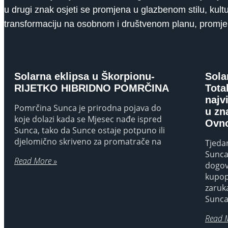
u drugi znak osjeti se promjena u glazbenom stilu, kult
transformaciju na osobnom i društvenom planu, promjen
Solarna eklipsa u Škorpionu-
Sola
RIJETKO HIBRIDNO POMRČINA
Tota
najv
Pomrčina Sunca je prirodna pojava do
u zn
koje dolazi kada se Mjesec nađe ispred
Ovno
Sunca, tako da Sunce ostaje potpuno ili
djelomično skriveno za promatrače na
Tjedan
Sunca
Read More »
dogov
kupop
zaruk
Sunca,
Read 