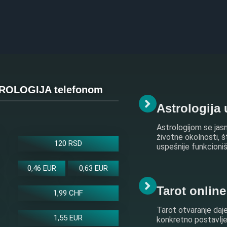
OLOGIJA telefonom
Astrologija 
Astrologijom se jasn
životne okolnosti, 
120 RSD
uspešnije funkcioniš
0,46 EUR
0,63 EUR
Tarot onlin
1,99 CHF
Tarot otvaranje daje
1,55 EUR
konkretno postavljeno