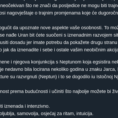
o, neočekivan što ne znači da posljedice ne mogu biti trajn
r donosi nagovještaje o trajnim promjenama koje će dugoroč
mogućit da upoznate nove aspekte vaše osobnosti. To mo
se nađe Uran bit ćete suočeni s iznenadnim razvojem situa
usiti dosadu jer imate potrebu da pokažete drugu stranu sv
 jak da iznenadite i sebe i ostale vašim neobičnim akci
ene i njegova konjunkcija s Neptunom koja egsistira neko
je nedavno bila locirana nekoliko godina u znaku Jarca, k
ture su razvrgnuti (Neptun) i to se dogodilo iu Istočnoj 
nost prema budućnosti i učiniti što najbolje možete bi živ
i iznenada i intenzivno.
jublja, samovolja, osjećaj za ritam, intuicija.