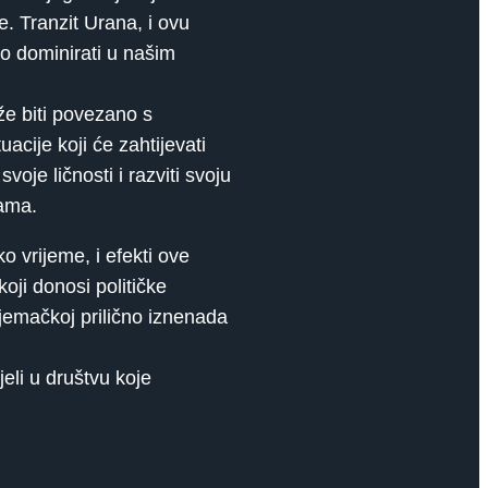
e. Tranzit Urana, i ovu
no dominirati u našim
že biti povezano s
cije koji će zahtijevati
oje ličnosti i razviti svoju
jama.
 vrijeme, i efekti ove
oji donosi političke
Njemačkoj prilično iznenada
jeli u društvu koje