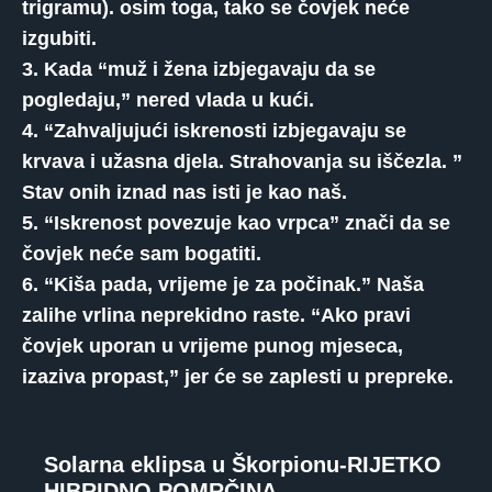
trigramu). osim toga, tako se čovjek neće
izgubiti.
3. Kada “muž i žena izbjegavaju da se
pogledaju,” nered vlada u kući.
4. “Zahvaljujući iskrenosti izbjegavaju se
krvava i užasna djela. Strahovanja su iščezla. ”
Stav onih iznad nas isti je kao naš.
5. “Iskrenost povezuje kao vrpca” znači da se
čovjek neće sam bogatiti.
6. “Kiša pada, vrijeme je za počinak.” Naša
zalihe vrlina neprekidno raste. “Ako pravi
čovjek uporan u vrijeme punog mjeseca,
izaziva propast,” jer će se zaplesti u prepreke.
Solarna eklipsa u Škorpionu-RIJETKO
HIBRIDNO POMRČINA