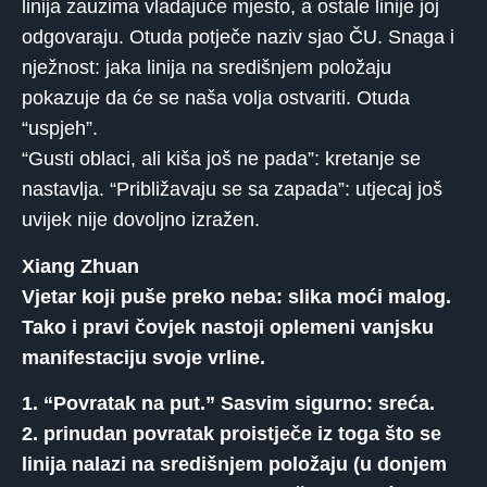
linija zauzima vladajuće mjesto, a ostale linije joj
odgovaraju. Otuda potječe naziv sjao ČU. Snaga i
nježnost: jaka linija na središnjem položaju
pokazuje da će se naša volja ostvariti. Otuda
“uspjeh”.
“Gusti oblaci, ali kiša još ne pada”: kretanje se
nastavlja. “Približavaju se sa zapada”: utjecaj još
uvijek nije dovoljno izražen.
Xiang Zhuan
Vjetar koji puše preko neba: slika moći malog.
Tako i pravi čovjek nastoji oplemeni vanjsku
manifestaciju svoje vrline.
1. “Povratak na put.” Sasvim sigurno: sreća.
2. prinudan povratak proistječe iz toga što se
linija nalazi na središnjem položaju (u donjem