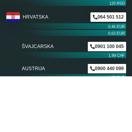
120 RSD
HRVATSKA
064 501 512
0,46 EUR
0,63 EUR
ŠVAJCARSKA
0901 100 045
1,99 CHF
AUSTRIJA
0900 440 099
1,55 EUR
NEMAČKA
0900 300 0135
0,79 EUR
mob. od operatera
BiH m:tel
094 573 637
1,4 KM