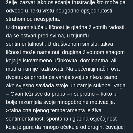
želje izazvat jako osjećanje frustracije što može ga
odvede u neku vrstu neugodne opsjednutosti
strahom od neuspjeha.
U drugom slučaju ličnost je gladna životnih radosti,
da se ostvari pred svima, u trijumfu
sentimentalnosti. U društvenom smislu, takva
ličnost može nametnuti drugima životnom snagom
koja je istovremeno učinkovita, dominantna, ali
mudra i umije razlikovati. Na općenitiji način ova
dvostruka priroda ostvaruje svoju sintezu samo
ako svjesno savlada svoje unutarnje sukobe. Vaga
– Ovan teži sve da proba – i suprotno – kako bi
bolje razumjela svoje mnogobrojne motivacije.
Stalna crta njenog temperamenta je živa
sentimentalnost, spontana i gladna osjećajnost
koja je gura da mnogo očekuje od drugih, čuvajući