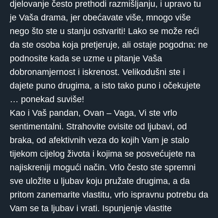
djelovanje često prethodi razmišljanju, i upravo tu
je Vaša drama, jer obećavate više, mnogo više
nego što ste u stanju ostvariti! Lako se može reći
da ste osoba koja pretjeruje, ali ostaje pogodna: ne
podnosite kada se uzme u pitanje Vaša
dobronamjernost i iskrenost. Velikodušni ste i
dajete puno drugima, a isto tako puno i očekujete
… ponekad suviše!
Kao i Vaš pandan, Ovan – Vaga, Vi ste vrlo
sentimentalni. Strahovite ovisite od ljubavi, od
braka, od afektivnih veza do kojih Vam je stalo
tijekom cijelog života i kojima se posvećujete na
najiskreniji mogući način. Vrlo često ste spremni
sve uložite u ljubav koju pružate drugima, a da
pritom zanemarite vlastitu, vrlo ispravnu potrebu da
Vam se ta ljubav i vrati. Ispunjenje vlastite