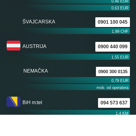
0,46 EUR
0,63 EUR
ŠVAJCARSKA
0901 100 045
1,99 CHF
AUSTRIJA
0900 440 099
1,55 EUR
NEMAČKA
0900 300 0135
0,79 EUR
mob. od operatera
BiH m:tel
094 573 637
1,4 KM
BiH BH Telekom
094 250 407