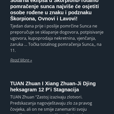
Solarna eklipsa u Škorpionu-Totalno
pomračenje sunca najviše će osjetiti
osobe rođene u znaku i podznaku
Škorpiona, Ovnovi i Lavovi!
Tjedan dana prije i poslije pomrčine Sunca ne
preporučuje se sklapanje dogovora, potpisivanje
ugovora, kupoprodaja nekretnina, vjenčanja,
zaruka … Točka totalnog pomračenja Sunca,, na
11.
Read More »
TUAN Zhuan I Xiang Zhuan-Ji Djing
heksagram 12 P’i Stagnacija
TUAN Zhuan “Zastoj izazivaju zlotvori.
Predskazanja nagovještavaju zlo za pravog
čovjeka, ali on ne smije zanemariti svoju