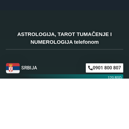
ASTROLOGIJA, TAROT TUMAČENJE I
NUMEROLOGIJA telefonom
SRBIJA
0901 800 807
120 RSD
HRVATSKA
064 501 512
0,46 EUR
0,63 EUR
ŠVAJCARSKA
0901 100 045
1,99 CHF