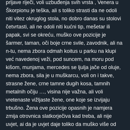
prljave riječi, voli uzbuđenja svih vrsta , Venera u
Škorpionu je teška, ali s toliko strasti da ne odoli
niti vitez okruglog stola, no dobro danas su stolovi
četvrtasti, ali ne odoli niti kućni tip, mešetar ili
papak, svi se okreću, muško ove pozicije je
šarmer, taman, oči boje crne svile, zavodnik, ali na
n-tu, nema zbora odmah koitus u parku na klupi
već navedenoj veži, pod suncem, na moru pod
kišom, munjama, mercedes se ljulja jače od oluje,
nema zbora, sila je u muškarcu, voli on i takve,
strasne žene, crne tamne dugih kosa, tamnih
metalnih očiju …, visina nije važna, ali voli
vretenaste vižljaste žene, one koje se izvijaju
trbušno. Žena ove pozicije opasnih je namjera
zmija otrovnica slatkorječiva kad treba, ali nije
uvjet, ai da je uvjet daje toliko da muško više od