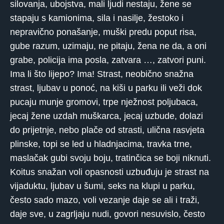
silovanja, ubojstva, mali ljudi nestaju, žene se
stapaju s kamionima, sila i nasilje, žestoko i
nepravično ponašanje, muški predu poput risa,
gube razum, uzimaju, ne pitaju, žena ne da, a oni
grabe, policija ima posla, zatvara …, zatvori puni.
Ima li što lijepo? Ima! Strast, neobično snažna
strast, ljubav u ponoć, na kiši u parku ili veži dok
pucaju munje gromovi, trpe nježnost poljubaca,
jecaj žene uzdah muškarca, jecaj uzbude, dolazi
do prijetnje, nebo plače od strasti, ulična rasvjeta
plinske, topi se led u hladnjacima, travka trne,
maslačak gubi svoju boju, tratinčica se boji niknuti.
Koitus snažan voli opasnosti uzbuđuju je strast na
vijaduktu, ljubav u šumi, seks na klupi u parku,
često sado mazo, voli vezanje daje se ali i traži,
daje sve, u zagrljaju nudi, govori nesuvislo, često